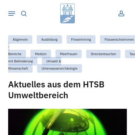
Skip
Menu
to
suche
acco
main
content
Allgemein
Ausbildung
Finswimming
Flossenschwimmen
-
Bereiche
Medizin
Meerfrauen
Streckentauchen
Tau
mit Behinderung
Umwelt &
Wissenschaft
Unterwasserarchäologie
Aktuelles aus dem HTSB
Umweltbereich