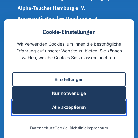
Alpha-Taucher Hamburg e. V.
Aquanautic-Taucher Hamburg e. V.
DUC Hamburg e. V.
Cookie-Einstellungen
Freediver Hamburg e. V.
Wir verwenden Cookies, um Ihnen die bestmögliche
HfK Tauchsportgruppe
Erfahrung auf unserer Website zu bieten. Sie können
wählen, welche Cookies Sie zulassen möchten.
Hochschultauchsportgruppe e. V.
Lufthansa SV e. V., Sparte Tauchen (LSV)
TC Hamburg Divers e. V.
Einstellungen
TSG Hansa e. V.
Nur notwendige
Tauchclub Volksdorf e. V. (TCV)
Alle akzeptieren
Turnerschaft Harburg e. V., Sparte Tauchen
Unterwasserclub Bergedorf e. V. (UCB)
Datenschutz
Cookie-Richtlinie
Impressum
Diese Website ist durch reCAPTCHA geschützt. Es gelten die
Datenschutzerklärung
und die