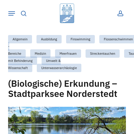
Skip
Menu
to
suche
acco
main
content
Allgemein
Ausbildung
Finswimming
Flossenschwimmen
-
Bereiche
Medizin
Meerfrauen
Streckentauchen
Tau
mit Behinderung
Umwelt &
Wissenschaft
Unterwasserarchäologie
(Biologische) Erkundung –
Stadtparksee Norderstedt