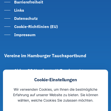
Barrierefreiheit
Links
Datenschutz
Cookie-Richtlinien (EU)
Impressum
Vereine
im
Hamburger
Tauchsportbund
Airbus SG Hamburg e.V. Tauchsportgruppe
Alpha-Taucher Hamburg e. V.
Cookie-Einstellungen
Aquanautic-Taucher Hamburg e. V.
Wir verwenden Cookies, um Ihnen die bestmögliche
DUC Hamburg e. V.
Erfahrung auf unserer Website zu bieten. Sie können
wählen, welche Cookies Sie zulassen möchten.
Freediver Hamburg e. V.