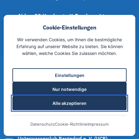
Airbus SG Hamburg e.V. Tauchsportgruppe
Alpha-Taucher Hamburg e. V.
Cookie-Einstellungen
Aquanautic-Taucher Hamburg e. V.
Wir verwenden Cookies, um Ihnen die bestmögliche
DUC Hamburg e. V.
Erfahrung auf unserer Website zu bieten. Sie können
wählen, welche Cookies Sie zulassen möchten.
Freediver Hamburg e. V.
HfK Tauchsportgruppe
Einstellungen
Hochschultauchsportgruppe e. V.
Lufthansa SV e. V., Sparte Tauchen (LSV)
Nur notwendige
TC Hamburg Divers e. V.
Alle akzeptieren
TSG Hansa e. V.
Tauchclub Volksdorf e. V. (TCV)
Datenschutz
Cookie-Richtlinie
Impressum
Turnerschaft Harburg e. V., Sparte Tauchen
Unterwasserclub Bergedorf e. V. (UCB)