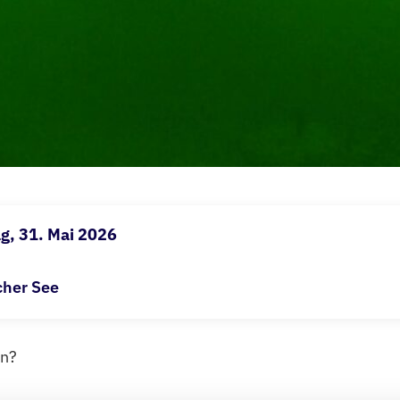
g, 31. Mai 2026
her See
en?