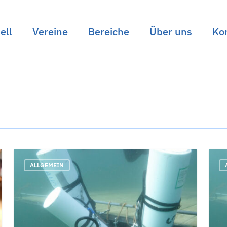
ell
Vereine
Bereiche
Über uns
Ko
n
DTSA
GDL
ALLGEMEIN
Trimix*
Adv
/
Nitr
VDST
Inst
Trimix
/
Tauchlehrer*
VDS