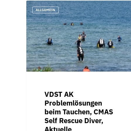
VDST
ALLGEMEIN
AK
Problemlösungen
beim
Tauchen,
CMAS
Self
Rescue
Diver,
Aktuelle
Tauchunfälle
VDST AK
Problemlösungen
beim Tauchen, CMAS
Self Rescue Diver,
Aktuelle