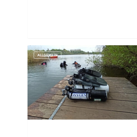
VDST-
ALLGEMEIN
DTSA
TEC-
Basic