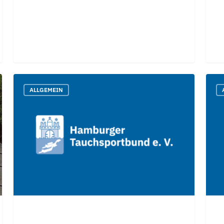
GDL
DTS
ALLGEMEIN
CPR
**/*
/
Theo
AK
Herz-
Lungen-
Wiederbelebung
(HLW)