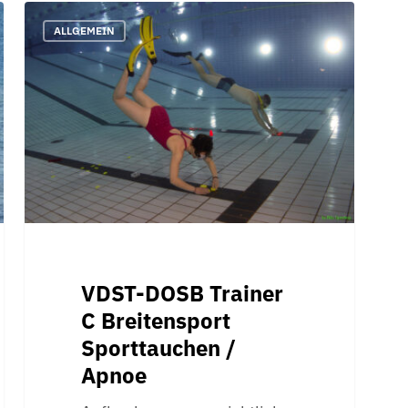
VDST-
ALLGEMEIN
DOSB
Trainer
C
Breitensport
Sporttauchen
/
Apnoe
VDST-DOSB Trainer
C Breitensport
Sporttauchen /
Apnoe