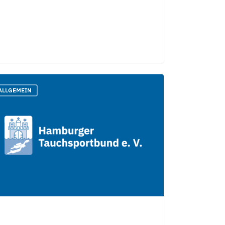
A
ALLGEMEIN
**
rie