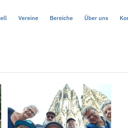
ell
Vereine
Bereiche
Über uns
Ko
Hamburger
ALLGEMEIN
Tauchsportbund
zu
Gast
in
Nordrhein-