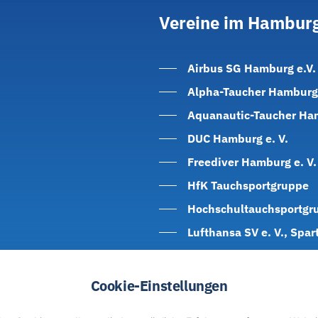
Vereine
im
Hamburg
Airbus SG Hamburg e.V.
Alpha-Taucher Hamburg 
Aquanautic-Taucher Ham
DUC Hamburg e. V.
Freediver Hamburg e. V.
HfK Tauchsportgruppe
Hochschultauchsportgru
Lufthansa SV e. V., Spar
TC Hamburg Divers e. V.
TSG Hansa e. V.
Cookie-Einstellungen
Tauchclub Volksdorf e. V